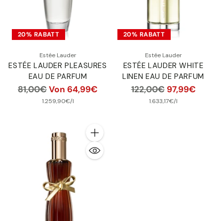
20% RABATT
20% RABATT
Estée Lauder
Estée Lauder
ESTÉE LAUDER PLEASURES
ESTÉE LAUDER WHITE
EAU DE PARFUM
LINEN EAU DE PARFUM
Normaler
Normaler
81,00€
Von 64,99€
122,00€
97,99€
Preis
Preis
pro
Stückpreis
pro
Stückpreis
1.259,90€
/
l
1.633,17€
/
l
Anzahl