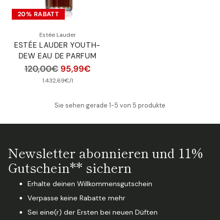
20% RABATT
Estée Lauder
ESTÉE LAUDER YOUTH-
DEW EAU DE PARFUM
Normaler
120,00€
95,99€
Preis
pro
Stückpreis
1.432,69€
/
l
Sie sehen gerade 1-5 von 5 produkte
Newsletter abonnieren und 11%
Gutschein** sichern
Erhalte deinen Willkommensgutschein
Verpasse keine Rabatte mehr
Sei eine(r) der Ersten bei neuen Düften