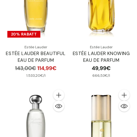
20% RABATT
Estée Lauder
Estée Lauder
ESTÉE LAUDER BEAUTIFUL
ESTÉE LAUDER KNOWING
EAU DE PARFUM
EAU DE PARFUM
Normaler
143,00€
114,99€
49,99€
Preis
pro
Stückpreis
pro
Stückpreis
1.533,20€
/
l
666,53€
/
l
Anzahl
Anzahl