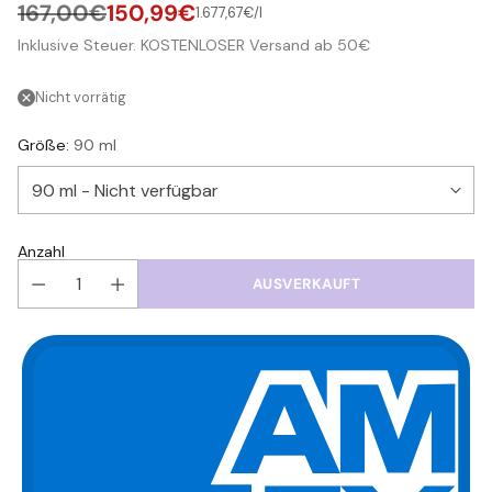
167,00€
150,99€
pro
1.677,67€
/
l
Stückpreis
Normaler
Inklusive Steuer. KOSTENLOSER Versand ab 50€
Preis
Nicht vorrätig
Größe:
90 ml
Anzahl
AUSVERKAUFT