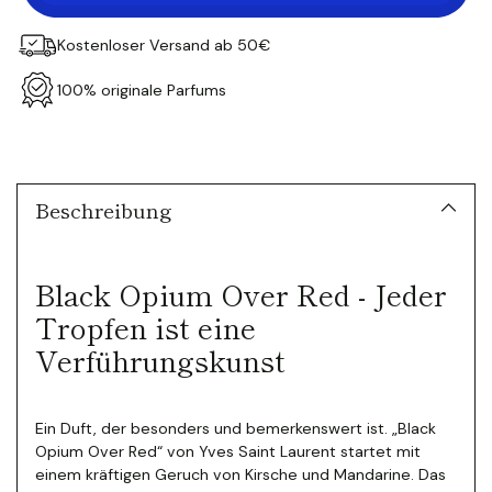
Kostenloser Versand ab 50€
100% originale Parfums
Produkt
in
den
Warenkorb
Beschreibung
legen
Black Opium Over Red - Jeder
Tropfen ist eine
Verführungskunst
Ein Duft, der besonders und bemerkenswert ist. „Black
Opium Over Red“ von Yves Saint Laurent startet mit
einem kräftigen Geruch von Kirsche und Mandarine. Das