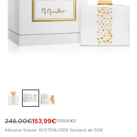
245,00€
153,99€
pro
1.539,90€
/
l
Stückpreis
Normaler
Inklusive Steuer. KOSTENLOSER Versand ab 50€
Preis