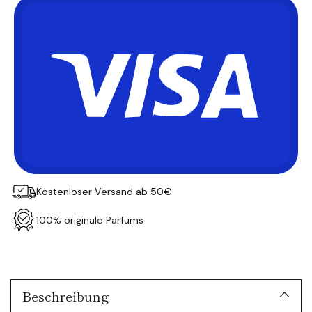
Kostenloser Versand ab 50€
100% originale Parfums
Produkt
in
den
Warenkorb
Beschreibung
legen