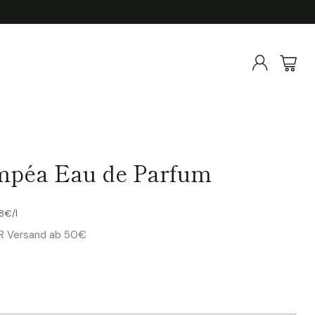
mpéa Eau de Parfum
kpreis
88€
/
l
ER Versand ab 50€