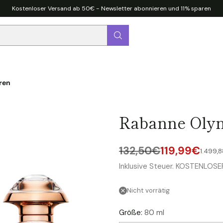
Kostenloser Versand ab 50€ - Newsletter abonnieren und 11% sparen
ren
Rabanne Oly
132,50€
119,99€
pro
Stüc
1.499,
Normaler
Inklusive Steuer. KOSTENLOS
Preis
Nicht vorrätig
Größe:
80 ml