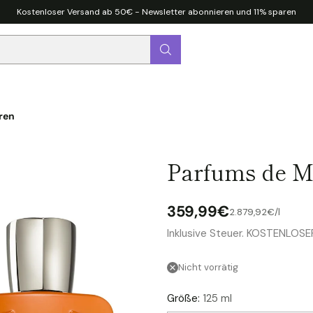
Kostenloser Versand ab 50€ - Newsletter abonnieren und 11% sparen
ren
Parfums de M
359,99€
pro
Stückpreis
2.879,92€
/
l
Normaler
Inklusive Steuer. KOSTENLOS
Preis
Nicht vorrätig
Größe:
125 ml