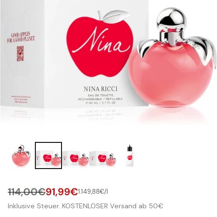
114,00€
91,99€
pro
1.149,88€
/
l
Stückpreis
Normaler
Inklusive Steuer. KOSTENLOSER Versand ab 50€
Preis