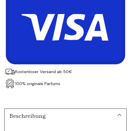
Kostenloser Versand ab 50€
100% originale Parfums
Produkt
in
den
Warenkorb
Beschreibung
legen