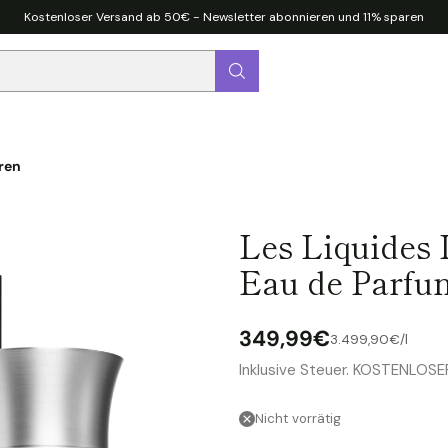
Kostenloser Versand ab 50€ - Newsletter abonnieren und 11% sparen
ren
Les Liquides 
Eau de Parfu
349,99€
pro
Stückpreis
3.499,90€
/
l
Normaler
Inklusive Steuer. KOSTENLOS
Preis
Nicht vorrätig