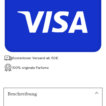
Kostenloser Versand ab 50€
100% originale Parfums
Produkt
in
den
Warenkorb
Beschreibung
legen