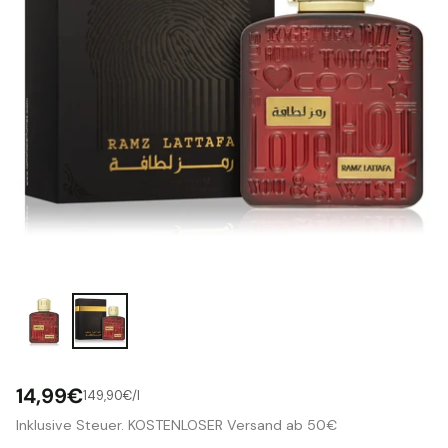
14,99€
pro
149,90€
/
l
Stückpreis
Normaler
Inklusive Steuer. KOSTENLOSER Versand ab 50€
Preis