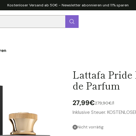
Kostenloser Versand ab 50€ - Newsletter abonnieren und 11% sparen
ren
Lattafa Pride
de Parfum
27,99€
pro
Stückpreis
279,90€
/
l
Normaler
Inklusive Steuer. KOSTENLOS
Preis
Nicht vorrätig