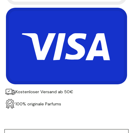
Kostenloser Versand ab 50€
100% originale Parfums
Produkt
in
den