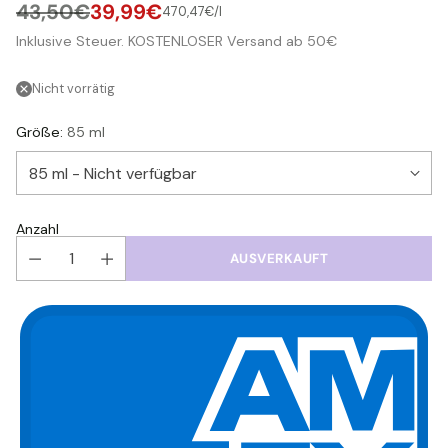
43,50€
39,99€
pro
470,47€
/
l
Stückpreis
Normaler
Inklusive Steuer. KOSTENLOSER Versand ab 50€
Preis
Nicht vorrätig
Größe:
85 ml
Anzahl
AUSVERKAUFT