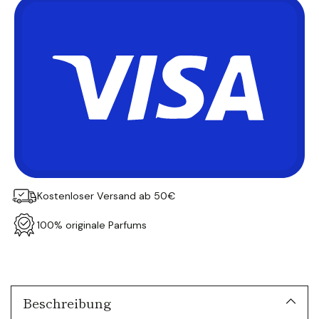
Kostenloser Versand ab 50€
100% originale Parfums
Produkt
in
den
Warenkorb
Beschreibung
legen