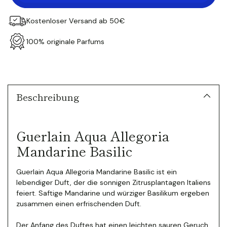
Kostenloser Versand ab 50€
100% originale Parfums
Produkt
in
den
Warenkorb
Beschreibung
legen
Guerlain Aqua Allegoria
Mandarine Basilic
Guerlain Aqua Allegoria Mandarine Basilic ist ein
lebendiger Duft, der die sonnigen Zitrusplantagen Italiens
feiert. Saftige Mandarine und würziger Basilikum ergeben
zusammen einen erfrischenden Duft.
Der Anfang des Duftes hat einen leichten sauren Geruch