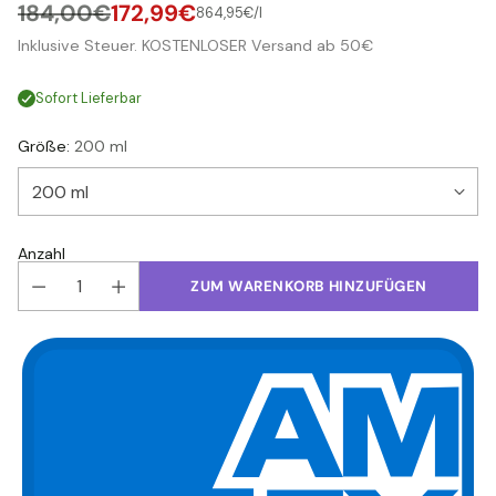
184,00€
172,99€
pro
864,95€
/
l
Stückpreis
Normaler
Inklusive Steuer. KOSTENLOSER Versand ab 50€
Preis
Sofort Lieferbar
Größe:
200 ml
Anzahl
ZUM WARENKORB HINZUFÜGEN