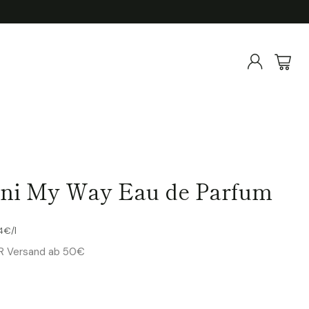
ni My Way Eau de Parfum
kpreis
44€
/
l
ER Versand ab 50€