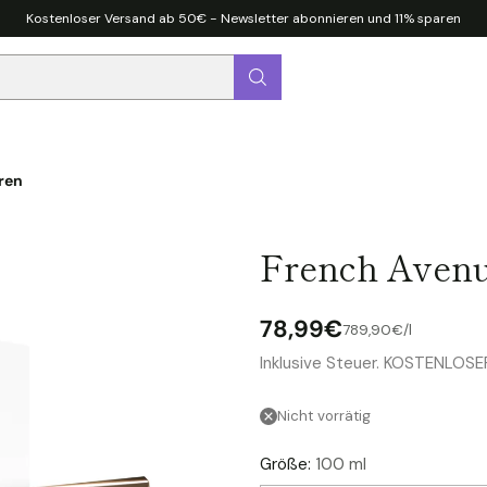
Kostenloser Versand ab 50€ - Newsletter abonnieren und 11% sparen
ren
French Avenu
78,99€
pro
Stückpreis
789,90€
/
l
Normaler
Inklusive Steuer. KOSTENLOS
Preis
Nicht vorrätig
Größe:
100 ml