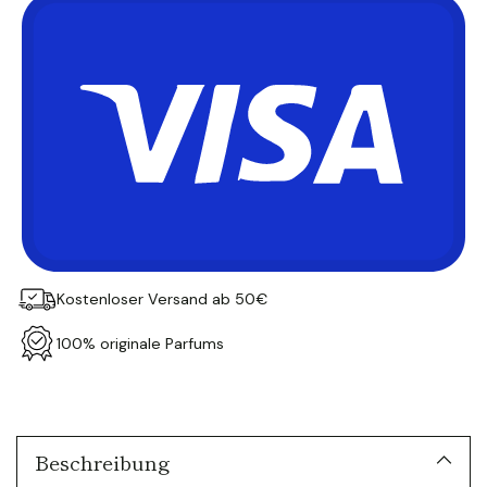
Kostenloser Versand ab 50€
100% originale Parfums
Produkt
in
den
Warenkorb
Beschreibung
legen