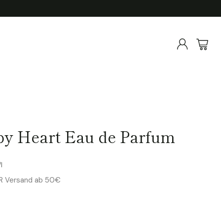
py Heart Eau de Parfum
preis
/
l
ER Versand ab 50€