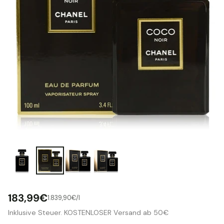
183,99€
pro
1.839,90€
/
l
Stückpreis
Normaler
Inklusive Steuer. KOSTENLOSER Versand ab 50€
Preis