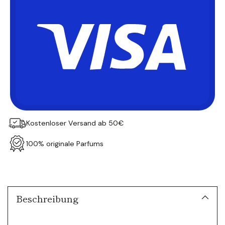
Kostenloser Versand ab 50€
100% originale Parfums
Produkt
in
den
Warenkorb
Beschreibung
legen