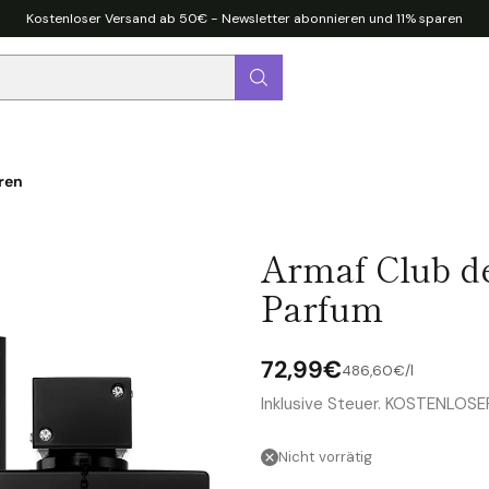
Kostenloser Versand ab 50€ - Newsletter abonnieren und 11% sparen
ren
Armaf Club d
Parfum
72,99€
pro
Stückpreis
486,60€
/
l
Normaler
Inklusive Steuer. KOSTENLOS
Preis
Nicht vorrätig