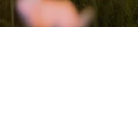
Newsletter abonnieren und 11%
Gutschein** sichern
Erhalte deinen Willkommensgutschein
Verpasse keine Rabatte mehr
Sei eine(r) der Ersten bei neuen Düften