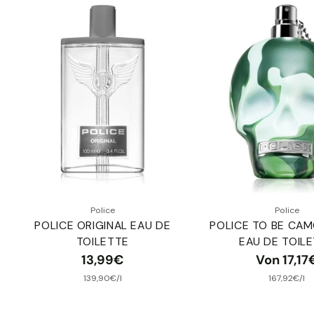
Police
Police
POLICE ORIGINAL EAU DE
POLICE TO BE CA
TOILETTE
EAU DE TOIL
13,99€
Von 17,17
pro
Stückpreis
pro
Stückp
139,90€
/
l
167,92€
/
l