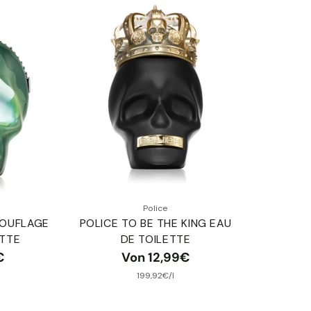
Police
MOUFLAGE
POLICE TO BE THE KING EAU
ETTE
DE TOILETTE
€
Von 12,99€
reis
pro
Stückpreis
199,92€
/
l