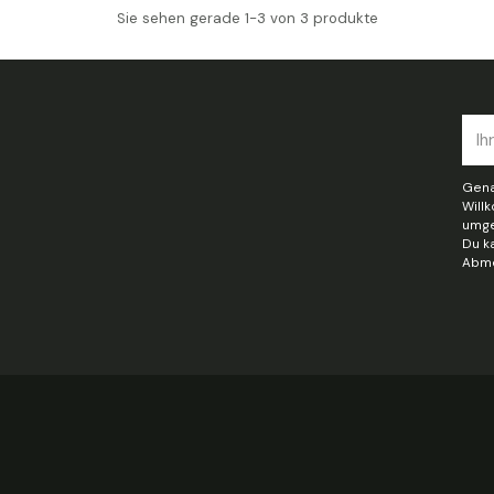
Sie sehen gerade 1-3 von 3 produkte
Ihre
E-
Mail
Gena
Will
umge
Du k
Abme