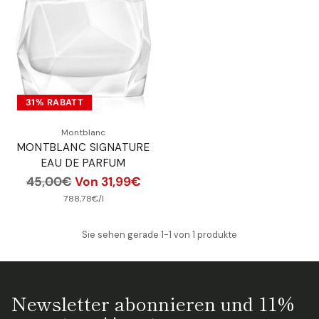
31% RABATT
Montblanc
MONTBLANC SIGNATURE
EAU DE PARFUM
Normaler
45,00€
Von 31,99€
Preis
pro
Stückpreis
788,78€
/
l
Sie sehen gerade 1-1 von 1 produkte
Newsletter abonnieren und 11%