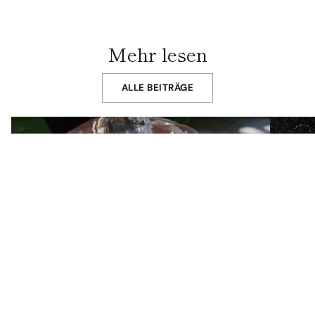
Mehr lesen
ALLE BEITRÄGE
Versace Bright Crystal: Der
Black