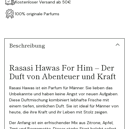
Kostenloser Versand ab 50€
100% originale Parfums
Produkt
in
den
Warenkorb
Beschreibung
legen
Rasasi Hawas For Him – Der
Duft von Abenteuer und Kraft
Rasasi Hawas ist ein Parfum für Männer. Sie lieben das
Unbekannte und haben keine Angst vor neuen Aufgaben.
Diese Duftmischung kombiniert lebhafte Frische mit
einem tiefen, sinnlichen Duft. Sie ist ideal für Männer von
heute, die ihre Kraft und ihr Leben mit Stolz zeigen.
Der Anfang ist ein erfrischender Mix aus Zitrone, Apfel,
Zimt und Bergamotte. Dieser starke Start belebt sofort