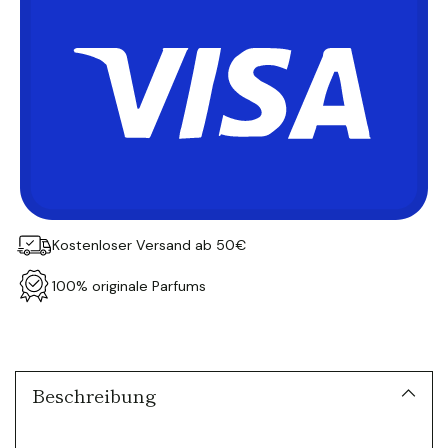
Kostenloser Versand ab 50€
100% originale Parfums
Produkt
in
den
Warenkorb
Beschreibung
legen