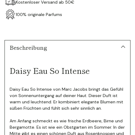
Kostenloser Versand ab 50€
100% originale Parfums
Produkt
in
den
Warenkorb
Beschreibung
legen
Daisy Eau So Intense
Daisy Eau So Intense von Marc Jacobs bringt das Gefühl
von Sonnenuntergang auf deiner Haut. Dieser Duft ist
warm und leuchtend. Er kombiniert elegante Blumen mit
süßen Früchten und fühlt sich sehr sinnlich an.
Am Anfang schmeckt es wie frische Erdbeere, Birne und
Bergamotte.
Es ist wie ein Obstgarten im Sommer. In der
Mitte gibt es einen schönen Duft aus Rosenknospen und