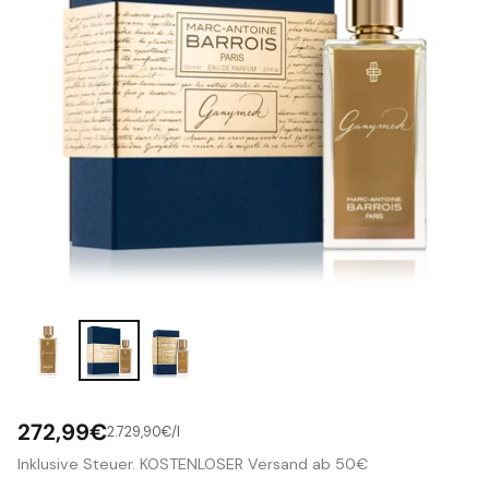
272,99€
pro
2.729,90€
/
l
Stückpreis
Normaler
Inklusive Steuer. KOSTENLOSER Versand ab 50€
Preis