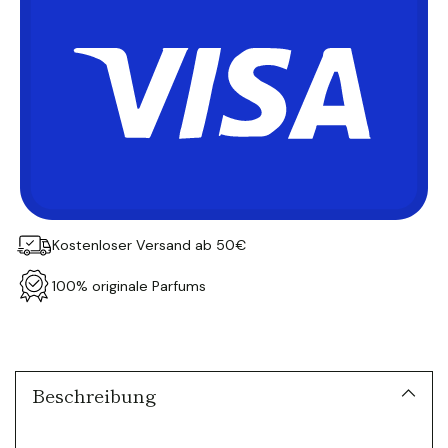
Kostenloser Versand ab 50€
100% originale Parfums
Produkt
in
den
Warenkorb
Beschreibung
legen