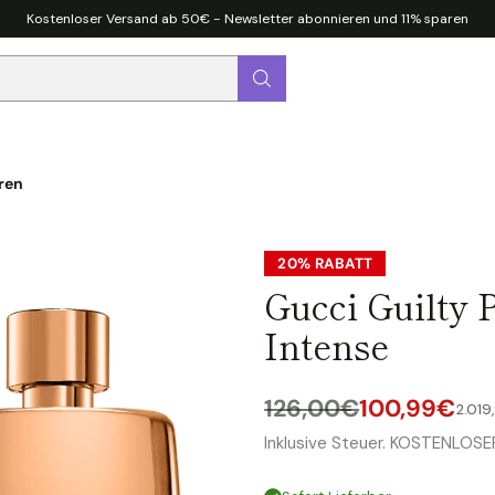
Kostenloser Versand ab 50€ - Newsletter abonnieren und 11% sparen
ren
20% RABATT
Gucci Guilty
Intense
126,00€
100,99€
pro
Stü
2.019
Normaler
Inklusive Steuer. KOSTENLOS
Preis