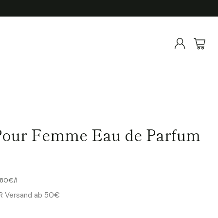
 Pour Femme Eau de Parfum
ckpreis
,80€
/
l
ER Versand ab 50€