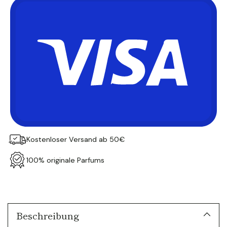
Kostenloser Versand ab 50€
100% originale Parfums
Produkt
in
den
Warenkorb
Beschreibung
legen