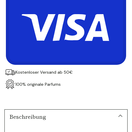
Kostenloser Versand ab 50€
100% originale Parfums
Produkt
in
den
Warenkorb
Beschreibung
legen