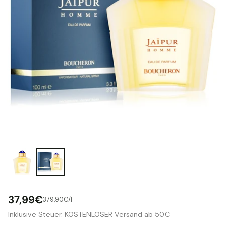
37,99€
pro
379,90€
/
l
Stückpreis
Normaler
Inklusive Steuer. KOSTENLOSER Versand ab 50€
Preis